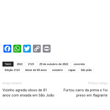
Facebook
WhatsApp
Twitter
Copy
Print
Link
TAGS
2022
2123
29 de outubro de 2022
concreto
Edição 2123
idoso de 69 anos
outubro
rapaz
São João
Artigo anterior
Próximo artigo
Vizinho agrediu idoso de 81
Furtou carro da prima e foi
anos com enxada em São João
preso em flagrante