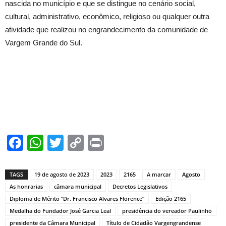
nascida no município e que se distingue no cenário social,
cultural, administrativo, econômico, religioso ou qualquer outra
atividade que realizou no engrandecimento da comunidade de
Vargem Grande do Sul.
Facebook
WhatsApp
Twitter
Copy
Print
Link
TAGS
19 de agosto de 2023
2023
2165
A marcar
Agosto
As honrarias
câmara municipal
Decretos Legislativos
Diploma de Mérito “Dr. Francisco Alvares Florence”
Edição 2165
Medalha do Fundador José Garcia Leal
presidência do vereador Paulinho
presidente da Câmara Municipal
Título de Cidadão Vargengrandense