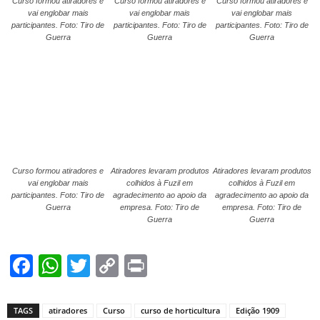
Curso formou atiradores e
Curso formou atiradores e
Curso formou atiradores e
vai englobar mais
vai englobar mais
vai englobar mais
participantes. Foto: Tiro de
participantes. Foto: Tiro de
participantes. Foto: Tiro de
Guerra
Guerra
Guerra
Curso formou atiradores e
Atiradores levaram produtos
Atiradores levaram produtos
vai englobar mais
colhidos à Fuzil em
colhidos à Fuzil em
participantes. Foto: Tiro de
agradecimento ao apoio da
agradecimento ao apoio da
Guerra
empresa. Foto: Tiro de
empresa. Foto: Tiro de
Guerra
Guerra
Facebook
WhatsApp
Twitter
Copy
Print
Link
TAGS
atiradores
Curso
curso de horticultura
Edição 1909