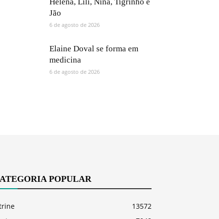
Helena, Lili, Nina, Tigrinho e
Jão
6 de agosto de 2026
Elaine Doval se forma em
medicina
6 de agosto de 2026
ATEGORIA POPULAR
trine
13572