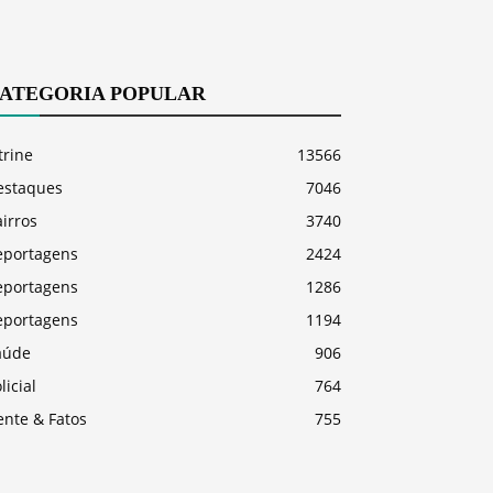
ATEGORIA POPULAR
trine
13566
estaques
7046
irros
3740
eportagens
2424
eportagens
1286
eportagens
1194
aúde
906
licial
764
ente & Fatos
755