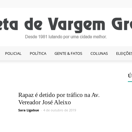
POLICIAL
POLÍTICA
GENTE & FATOS
COLUNAS
ELEIÇÕE
Gazeta
Ú
Rapaz é detido por tráfico na Av.
de
Vereador José Aleixo
Sara Ligabue
-
4 de outubro de 2019