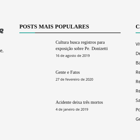
POSTS MAIS POPULARES
C
Cultura busca registros para
Vi
exposição sobre Pe. Donizetti
e,
D
16 de agosto de 2019
Ba
R
Gente e Fatos
27 de fevereiro de 2020
R
R
S
Acidente deixa três mortos
Po
4 de janeiro de 2019
G