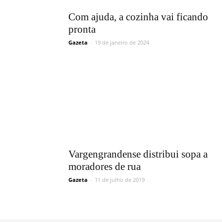
Com ajuda, a cozinha vai ficando
pronta
Gazeta
-
19 de janeiro de 2024
Vargengrandense distribui sopa a
moradores de rua
Gazeta
-
11 de julho de 2019