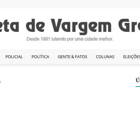
POLICIAL
POLÍTICA
GENTE & FATOS
COLUNAS
ELEIÇÕE
Gazeta
o
Ú
de