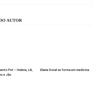
 DO AUTOR
nto Pet – Helena, Lili,
Elaine Doval se forma em medicina
ho e Jão