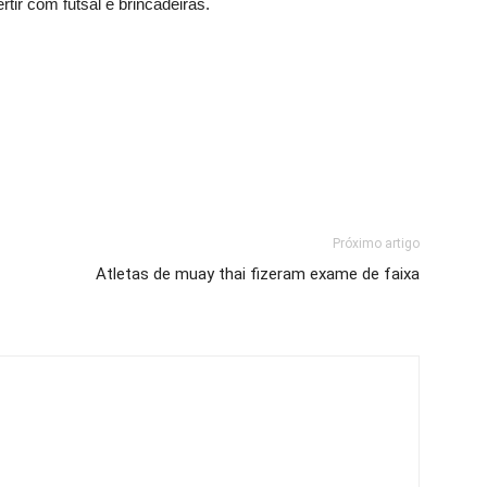
rtir com futsal e brincadeiras.
Próximo artigo
Atletas de muay thai fizeram exame de faixa