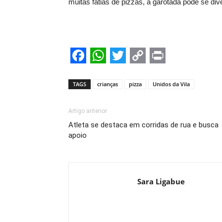
muitas fatias de pizzas, a garotada pode se dive
Facebook
WhatsApp
Twitter
Copy
Print
Link
TAGS
crianças
pizza
Unidos da Vila
Artigo anterior
Atleta se destaca em corridas de rua e busca
apoio
Sara Ligabue