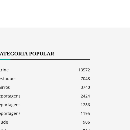
ATEGORIA POPULAR
trine
13572
estaques
7048
irros
3740
eportagens
2424
eportagens
1286
eportagens
1195
aúde
906