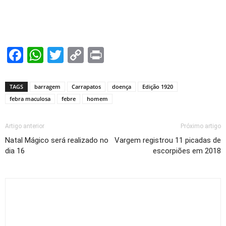
Facebook
WhatsApp
Twitter
Copy
Print
Link
TAGS
barragem
Carrapatos
doença
Edição 1920
febra maculosa
febre
homem
Artigo anterior
Próximo artigo
Natal Mágico será realizado no
Vargem registrou 11 picadas de
dia 16
escorpiões em 2018