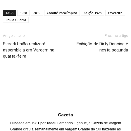
Link
TAGS
1928
2019
Comitê Paralímpico
Edição 1928
Fevereiro
Paulo Guerra
Artigo anterior
Próximo artigo
Sicredi União realizará
Exibição de Dirty Dancing é
assembleia em Vargem na
nesta segunda
quarta-feira
Gazeta
Fundada em 1981 por Tadeu Fernando Ligabue, a Gazeta de Vargem
Grande circula semanalmente em Vargem Grande do Sul trazendo as