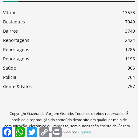
Vitrine
13573
Destaques
7049
Bairros
3740
Reportagens
2424
Reportagens
1286
Reportagens
1196
Saúde
906
Policial
764
Gente & Fatos
757
Copyright Gazeta de Vargem Grande. Todos os direitos reservados. É
proibida a reprodução do conteúdo deste site em qualquer meio de
comunicação, eletrônico ou impresso, sem autorização escrita da Gazeta. |
Facebook
WhatsApp
Twitter
Copy
Print
Desenvolvido por
ulysses
Link