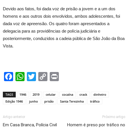
Devido aos fatos, foi dada voz de prisão a jovem e a um dos
homens e aos outros dois envolvidos, ambos adolescentes, foi
dada voz de apreensão. Os quatro foram apresentados a
delegacia para as providências de polícia judiciária e
posteriormente, conduzidos a cadeia pública de São João da Boa
Vista.
Facebook
WhatsApp
Twitter
Copy
Print
Link
TAGS
1946
2019
celular
cocaína
crack
dinheiro
Edição 1946
junho
prisão
Santa Terezinha
tráfico
Artigo anterior
Próximo artigo
Em Casa Branca, Polícia Civil
Homem é preso por tráfico no