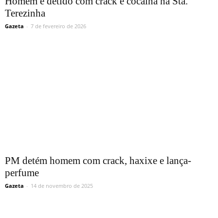
Homem é detido com crack e cocaína na Sta.
Terezinha
Gazeta
-
7 de fevereiro de 2026
PM detém homem com crack, haxixe e lança-
perfume
Gazeta
-
14 de novembro de 2025