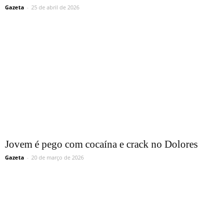
Gazeta
-
25 de abril de 2026
Jovem é pego com cocaína e crack no Dolores
Gazeta
-
20 de março de 2026