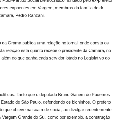
ao PSD-Partido Social Democrático, fundado pelo ex-prefeito
ores expoentes em Vargem, membros da família do dr.
Câmara, Pedro Ranzani.
 da Grama publica uma relação no jornal, onde consta os
ta relação está quanto recebe o presidente da Câmara, no
 além do que ganha cada servidor lotado no Legislativo do
s políticos. Tanto que o deputado Bruno Ganem do Podemos
o Estado de São Paulo, defendendo os bichinhos. O prefeito
o que obteve na sua rede social, ao divulgar recentemente
m Vargem Grande do Sul, como por exemplo, a construção