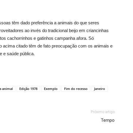
ssoas têm dado preferência a animais do que seres
veitadores ao invés do tradicional beijo em criancinhas
itos cachorrinhos e gatinhos campanha afora. Só
ado acima citado têm de fato preocupação com os animais e
 e saúde pública.
a animal
Edição 1978
Exemplo
Fim do recesso
Janeiro
Próximo artigo
Tempo