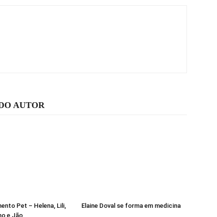
 DO AUTOR
nto Pet – Helena, Lili,
Elaine Doval se forma em medicina
ho e Jão