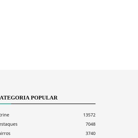
ATEGORIA POPULAR
trine
13572
estaques
7048
irros
3740