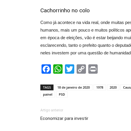
Cachorrinho no colo
Como já acontece na vida real, onde muitas pe
humanos, mais um pouco e muitos políticos apro
em época de eleições, vão é estar beijando mu
esclarecendo, tanto o prefeito quanto o deput
neles investem por uma questão de humanidade
Facebook
WhatsApp
Twitter
Copy
Print
Link
TAGS
18 de janeiro de 2020
1978
2020
Caus
painel
PSD
Artigo anterior
Economizar para investir