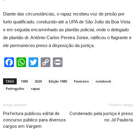
Diante das circunstâncias, o rapaz recebeu voz de prisão por
furto qualificado, conduzido até a UPA de São João da Boa Vista
e em seguida encaminhado ao plantão policial, onde o delegado
de plantão dr. Antônio Carlos Pereira Júnior, ratificou o flagrante e
ele permaneceu preso à disposição da justiça.
Facebook
WhatsApp
Twitter
Copy
Print
Link
TAGS
1980
2020
Edição 1980
Fevereiro
notebook
Pedregulho
rapaz
Artigo anterior
Próximo artigo
Prefeitura publicou edital de
Condenado pela justiça é preso
concurso público para diversos
no Jd Paulista
cargos em Vargem