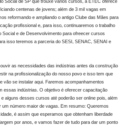
o Social de SP que trouxe vários cursos, a ETEC oferece
ficiando centenas de jovens; além de 3 mil vagas em
tamos reformando e ampliando o antigo Clube das Mães para
cação profissional e, para isso, continuaremos o trabalho
ção Social e de Desenvolvimento para ofreecer cursos
ara isso teremos a parceria do SESI, SENAC, SENAI e
ouvir as necessidades das indústrias antes da construção
estir na profissionalização do nosso povo e isso tem que
que vão se instalar aqui. Faremos acompanhamentos
 essas indústrias. O objetivo é oferecer capacitação
e alguns desses cursos até poderão ser online pois, além
cer um número maior de vagas. Em resumo: Queremos
 cidade, é assim que esperamos que obtenham liberdade
rgem por anos, e vamos fazer de tudo para dar um ponto