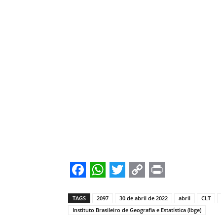
Facebook
WhatsApp
Twitter
Copy
Print
Link
TAGS
2097
30 de abril de 2022
abril
CLT
Instituto Brasileiro de Geografia e Estatística (Ibge)