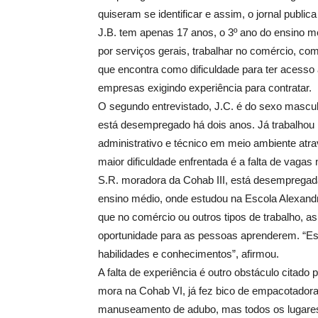
quiseram se identificar e assim, o jornal publica
J.B. tem apenas 17 anos, o 3º ano do ensino mé
por serviços gerais, trabalhar no comércio, co
que encontra como dificuldade para ter acesso 
empresas exigindo experiência para contratar.
O segundo entrevistado, J.C. é do sexo mascul
está desempregado há dois anos. Já trabalhou 
administrativo e técnico em meio ambiente at
maior dificuldade enfrentada é a falta de vaga
S.R. moradora da Cohab III, está desempregad
ensino médio, onde estudou na Escola Alexandr
que no comércio ou outros tipos de trabalho, 
oportunidade para as pessoas aprenderem. “E
habilidades e conhecimentos”, afirmou.
A falta de experiência é outro obstáculo citado
mora na Cohab VI, já fez bico de empacotador
manuseamento de adubo, mas todos os lugares