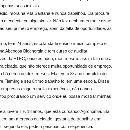
 apenas suas iniciais.
dio, mora na Vila Santana e nunca trabalhou. Ela procura
mo atendente ou algo similar. Não fez nenhum curso e disse
ao seu primeiro emprego, além da falta de oportunidade, as
ino, tem 24 anos, escolaridade ensino médio completo e
na Abengoa Bioenergia e tem curso de auxiliar
ravés da ETEC, onde estudou, mas mesmo assim fala que a
s na cidade, que não oferece muita oportunidade de emprego.
a há cerca de dois meses. Ela tem o 3º ano completo do
e Fleming e seu último trabalho foi em uma escola. Disse
as empresas exigem muita experiência, não dando
stou procurando um serviço onde eu possa mostrar minhas
 pela jovem T.F, 18 anos, que está cursando Agronomia. Ela
a em um mercado da cidade, gostaria de trabalhar em
, segundo ela, pedem pessoas com experiência.