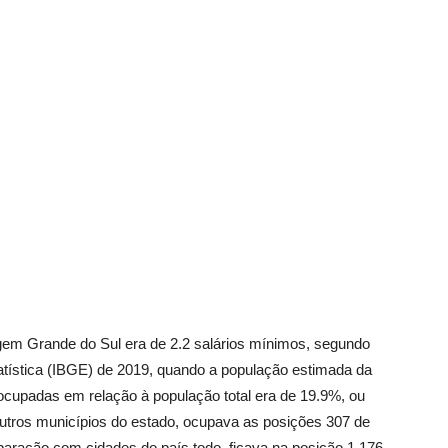
Vargem
Grande
em Grande do Sul era de 2.2 salários mínimos, segundo
statística (IBGE) de 2019, quando a população estimada da
ocupadas em relação à população total era de 19.9%, ou
tros municípios do estado, ocupava as posições 307 de
aração com cidades do país todo, ficava na posição 1.176