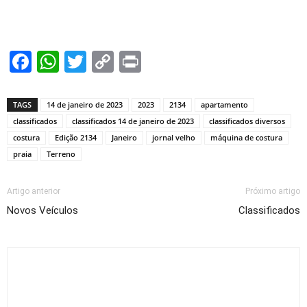
Facebook
WhatsApp
Twitter
Copy
Print
Link
TAGS
14 de janeiro de 2023
2023
2134
apartamento
classificados
classificados 14 de janeiro de 2023
classificados diversos
costura
Edição 2134
Janeiro
jornal velho
máquina de costura
praia
Terreno
Artigo anterior
Próximo artigo
Novos Veículos
Classificados