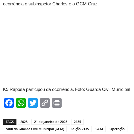
ocorrência o subinspetor Charles e o GCM Cruz.
K9 Raposa participou da ocorrência. Foto: Guarda Civil Municipal
Facebook
WhatsApp
Twitter
Copy
Print
Link
TAGS
2023
21 de janeiro de 2023
2135
canil da Guarda Civil Municipal (GCM)
Edição 2135
GCM
Operação