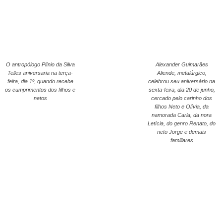
O antropólogo Plínio da Silva
Alexander Guimarães
Telles aniversaria na terça-
Aliende, metalúrgico,
feira, dia 1º, quando recebe
celebrou seu aniversário na
os cumprimentos dos filhos e
sexta-feira, dia 20 de junho,
netos
cercado pelo carinho dos
filhos Neto e Olívia, da
namorada Carla, da nora
Letícia, do genro Renato, do
neto Jorge e demais
familiares