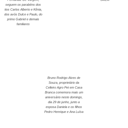
seguem os parabéns dos
tios Carlos Alberto e Kênia,
dos avós Dulce e Paulo, do
primo Gabriel e demais
familiares
Bruno Rodrigo Alves de
Souza, proprietário da
Celleiro Agro Pet em Casa
Branca comemora mais um
aniversário neste domingo,
dia 29 de junho, junto a
esposa Daniela e os filhos
Pedro Henrique e Ana Luísa