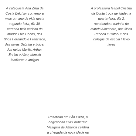
A catequista Ana Zilda da
A professora Isabel Cristina
Costa Belchior comemora
da Costa troca de idade na
mais um ano de vida nesta
quarta-feira, dia 2,
segunda-feira, dia 30,
recebendo o carinho do
cercada pelo carinho do
marido Alexandre, dos filhos
marido Luiz Carlos, dos
Rebeca e Rafael e dos
filhos Fernando e Francisco,
colegas da escola Flávio
das noras Sabrina e Joice,
Iared
dos netos Murilo, Arthur,
Enrico e Alice, demais
familiares e amigos
Residindo em São Paulo, o
engenheiro civil Guilherme
Mesquita de Almeida celebra
a chegada da nova idade na