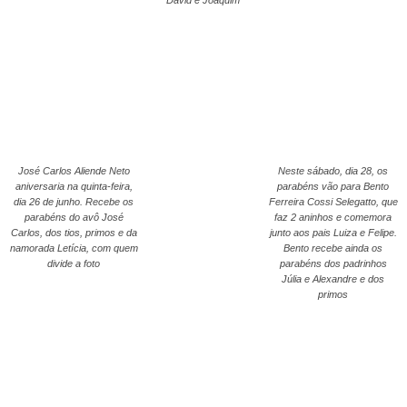
José Carlos Aliende Neto
Neste sábado, dia 28, os
aniversaria na quinta-feira,
parabéns vão para Bento
dia 26 de junho. Recebe os
Ferreira Cossi Selegatto, que
parabéns do avô José
faz 2 aninhos e comemora
Carlos, dos tios, primos e da
junto aos pais Luiza e Felipe.
namorada Letícia, com quem
Bento recebe ainda os
divide a foto
parabéns dos padrinhos
Júlia e Alexandre e dos
primos