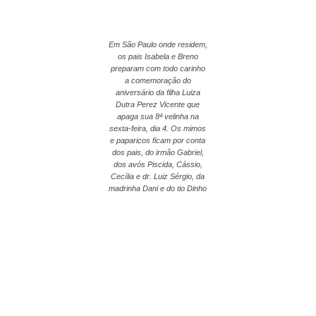
Em São Paulo onde residem,
os pais Isabela e Breno
preparam com todo carinho
a comemoração do
aniversário da filha Luiza
Dutra Perez Vicente que
apaga sua 8ª velinha na
sexta-feira, dia 4. Os mimos
e paparicos ficam por conta
dos pais, do irmão Gabriel,
dos avós Piscida, Cássio,
Cecília e dr. Luiz Sérgio, da
madrinha Dani e do tio Dinho