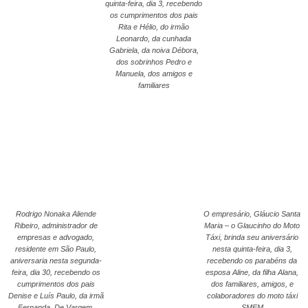
quinta-feira, dia 3, recebendo
os cumprimentos dos pais
Rita e Hélio, do irmão
Leonardo, da cunhada
Gabriela, da noiva Débora,
dos sobrinhos Pedro e
Manuela, dos amigos e
familiares
Rodrigo Nonaka Aliende
O empresário, Gláucio Santa
Ribeiro, administrador de
Maria – o Glaucinho do Moto
empresas e advogado,
Táxi, brinda seu aniversário
residente em São Paulo,
nesta quinta-feira, dia 3,
aniversaria nesta segunda-
recebendo os parabéns da
feira, dia 30, recebendo os
esposa Aline, da filha Alana,
cumprimentos dos pais
dos familiares, amigos, e
Denise e Luís Paulo, da irmã
colaboradores do moto táxi
Fernanda. De Vargem,
SMEM