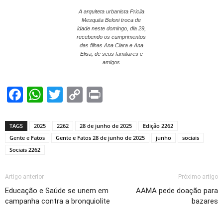
A arquiteta urbanista Pricila
Mesquita Beloni troca de
idade neste domingo, dia 29,
recebendo os cumprimentos
das filhas Ana Clara e Ana
Elisa, de seus familiares e
amigos
Facebook
WhatsApp
Twitter
Copy
Print
Link
TAGS
2025
2262
28 de junho de 2025
Edição 2262
Gente e Fatos
Gente e Fatos 28 de junho de 2025
junho
sociais
Sociais 2262
Artigo anterior
Próximo artigo
Educação e Saúde se unem em
AAMA pede doação para
campanha contra a bronquiolite
bazares