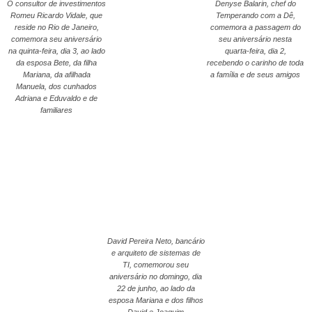
O consultor de investimentos
Denyse Balarin, chef do
Romeu Ricardo Vidale, que
Temperando com a Dê,
reside no Rio de Janeiro,
comemora a passagem do
comemora seu aniversário
seu aniversário nesta
na quinta-feira, dia 3, ao lado
quarta-feira, dia 2,
da esposa Bete, da filha
recebendo o carinho de toda
Mariana, da afilhada
a família e de seus amigos
Manuela, dos cunhados
Adriana e Eduvaldo e de
familiares
David Pereira Neto, bancário
e arquiteto de sistemas de
TI, comemorou seu
aniversário no domingo, dia
22 de junho, ao lado da
esposa Mariana e dos filhos
David e Joaquim