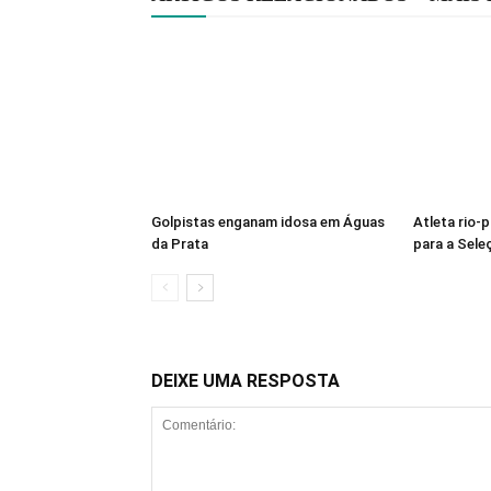
Golpistas enganam idosa em Águas
Atleta rio-
da Prata
para a Sele
DEIXE UMA RESPOSTA