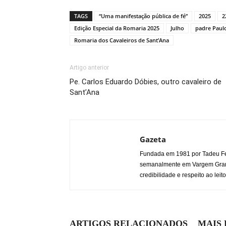
Facebook
WhatsApp
Twitter
Copy
Print
Link
TAGS
“Uma manifestação pública de fé”
2025
2
Edição Especial da Romaria 2025
Julho
padre Paulo
Romaria dos Cavaleiros de Sant’Ana
Artigo anterior
Pe. Carlos Eduardo Dóbies, outro cavaleiro de
Sant’Ana
Gazeta
Fundada em 1981 por Tadeu Fe
semanalmente em Vargem Grande
credibilidade e respeito ao leito
ARTIGOS RELACIONADOS
MAIS