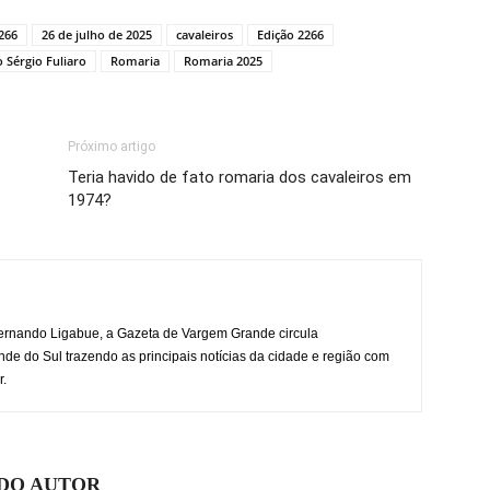
266
26 de julho de 2025
cavaleiros
Edição 2266
 Sérgio Fuliaro
Romaria
Romaria 2025
Próximo artigo
Teria havido de fato romaria dos cavaleiros em
1974?
rnando Ligabue, a Gazeta de Vargem Grande circula
 do Sul trazendo as principais notícias da cidade e região com
r.
 DO AUTOR