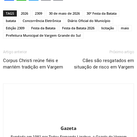
Facebook
WhatsApp
Twitter
Copy
Print
Link
TAGS
2026
2309
30 de maio de 2026
30ª Festa da Batata
batata
Concorrência Eletrônica
Diário Oficial do Município
Edição 2309
Festa da Batata
Festa da Batata 2026
licitação
maio
Prefeitura Municipal de Vargem Grande do Sul
Artigo anterior
Próximo artigo
Corpus Christi reúne fiéis e
Cães são resgatados em
mantém tradição em Vargem
situação de risco em Vargem
Gazeta