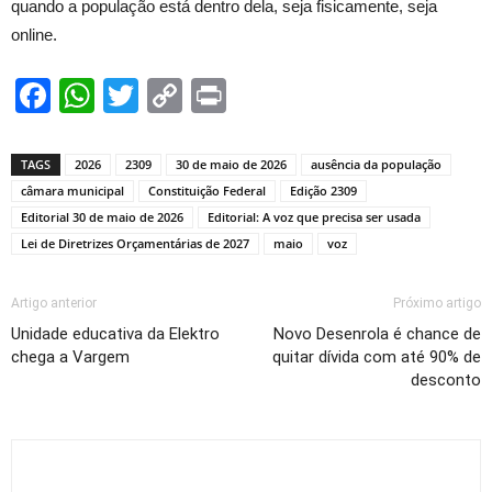
quando a população está dentro dela, seja fisicamente, seja
online.
Facebook
WhatsApp
Twitter
Copy
Print
Link
TAGS
2026
2309
30 de maio de 2026
ausência da população
câmara municipal
Constituição Federal
Edição 2309
Editorial 30 de maio de 2026
Editorial: A voz que precisa ser usada
Lei de Diretrizes Orçamentárias de 2027
maio
voz
Artigo anterior
Próximo artigo
Unidade educativa da Elektro
Novo Desenrola é chance de
chega a Vargem
quitar dívida com até 90% de
desconto