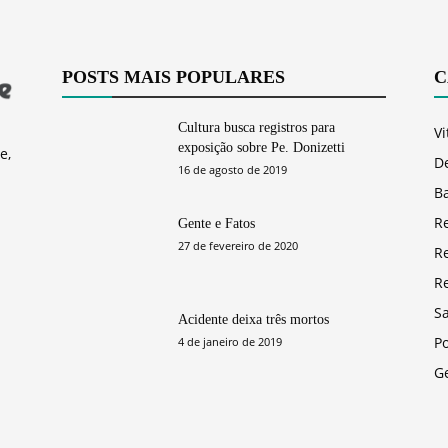
POSTS MAIS POPULARES
C
Cultura busca registros para
Vi
exposição sobre Pe. Donizetti
e,
D
16 de agosto de 2019
Ba
R
Gente e Fatos
27 de fevereiro de 2020
R
R
S
Acidente deixa três mortos
Po
4 de janeiro de 2019
G