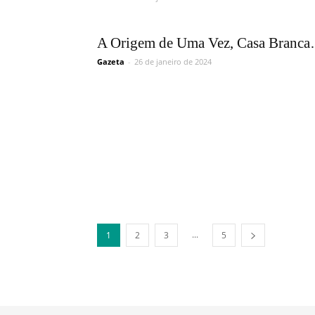
A Origem de Uma Vez, Casa Branc
Gazeta
-
26 de janeiro de 2024
...
1
2
3
5