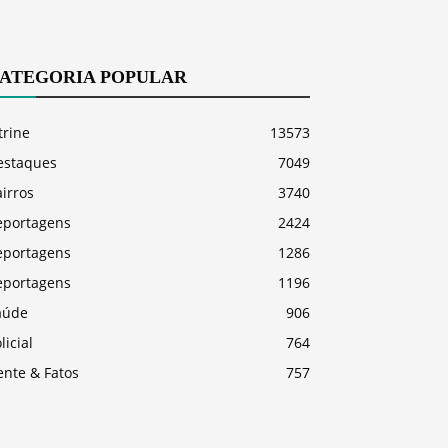
ATEGORIA POPULAR
trine
13573
estaques
7049
irros
3740
eportagens
2424
eportagens
1286
eportagens
1196
aúde
906
licial
764
ente & Fatos
757