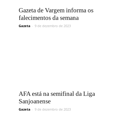
Vargem
Gazeta de Vargem informa os
falecimentos da semana
Gazeta
-
9 de dezembro de 2023
Grande
AFA está na semifinal da Liga
Sanjoanense
Gazeta
-
9 de dezembro de 2023