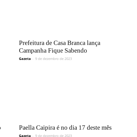
Prefeitura de Casa Branca lança
Campanha Fique Sabendo
Gazeta
-
9 de dezembro de 2023
o
Paella Caipira é no dia 17 deste mês
Gazeta
-
9 de dezembro de 2023