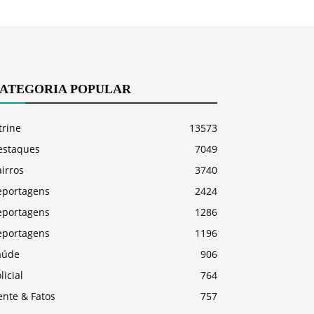
ATEGORIA POPULAR
trine
13573
estaques
7049
irros
3740
eportagens
2424
eportagens
1286
eportagens
1196
aúde
906
licial
764
ente & Fatos
757