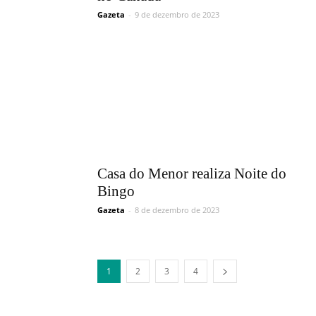
Gazeta
-
9 de dezembro de 2023
Casa do Menor realiza Noite do
Bingo
Gazeta
-
8 de dezembro de 2023
1
2
3
4