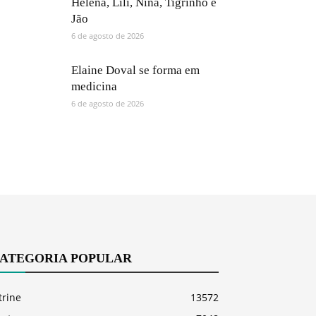
Helena, Lili, Nina, Tigrinho e
Jão
6 de agosto de 2026
Elaine Doval se forma em
medicina
6 de agosto de 2026
ATEGORIA POPULAR
trine
13572