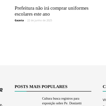
Vargem
Prefeitura não irá comprar uniformes
escolares este ano
Gazeta
-
22 de junho de 2025
Grande
POSTS MAIS POPULARES
C
Cultura busca registros para
Vi
exposição sobre Pe. Donizetti
e,