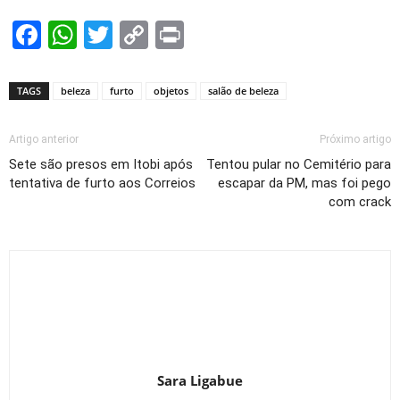
Facebook
WhatsApp
Twitter
Copy
Print
Link
TAGS
beleza
furto
objetos
salão de beleza
Artigo anterior
Próximo artigo
Sete são presos em Itobi após
Tentou pular no Cemitério para
tentativa de furto aos Correios
escapar da PM, mas foi pego
com crack
Sara Ligabue