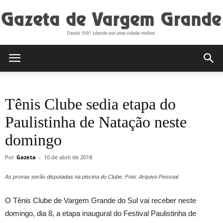
Gazeta
Tênis Clube sedia etapa do
de
Paulistinha de Natação neste
domingo
Vargem
Por
Gazeta
-
10 de abril de 2018
As provas serão disputadas na piscina do Clube. Foto: Arquivo Pessoal
Grande
O Tênis Clube de Vargem Grande do Sul vai receber neste
domingo, dia 8, a etapa inaugural do Festival Paulistinha de