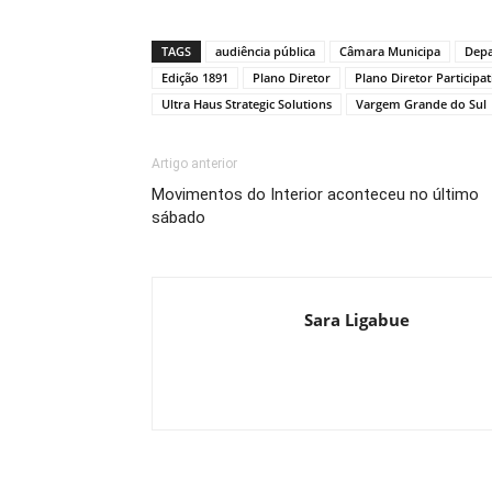
Link
TAGS
audiência pública
Câmara Municipa
Depa
Edição 1891
Plano Diretor
Plano Diretor Participa
Ultra Haus Strategic Solutions
Vargem Grande do Sul
Artigo anterior
Movimentos do Interior aconteceu no último
sábado
Sara Ligabue