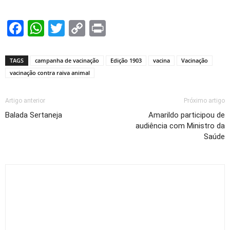
Facebook
WhatsApp
Twitter
Copy
Print
Link
TAGS
campanha de vacinação
Edição 1903
vacina
Vacinação
vacinação contra raiva animal
Artigo anterior
Próximo artigo
Balada Sertaneja
Amarildo participou de
audiência com Ministro da
Saúde