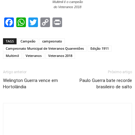
Multimil é o campeão
do Veteranos 2018
Facebook
WhatsApp
Twitter
Copy
Print
Link
TAGS
Campeão
campeonato
Campeonato Municipal de Veteranos Quarentões
Edição 1911
Multimil
Veteranos
Veteranos 2018
Artigo anterior
Próximo artigo
Welington Guerra vence em
Paulo Guerra bate recorde
Hortolândia
brasileiro de salto