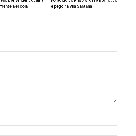
eso por vender cocaína
Foragido do Mato Grosso por roubo
frente a escola
é pego na Vila Santana