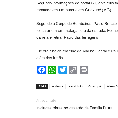
Segundo informações do portal G1, o veículo t
montada em um parque em Guaxupé (MG).
Segundo o Corpo de Bombeiros, Paulo Renato Lod
foi parar em um matagal fora da estrada. Foi n
carreta e retirar Paulo das ferragens.
Ele era filho de era filho de Marina Cabral e Paul
além das irmãs.
Facebook
WhatsApp
Twitter
Copy
Print
Link
TAGS
acidente
caminhão
Guaxupé
Minas G
Artigo anterior
Iniciadas obras no casarão da Família Dutra