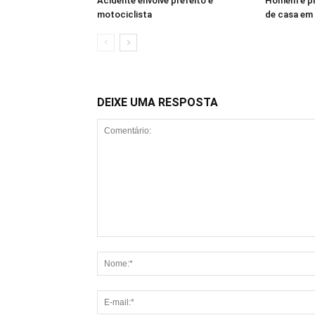
Acidente envolve prefeito e
Homem é pr
motociclista
de casa em 
DEIXE UMA RESPOSTA