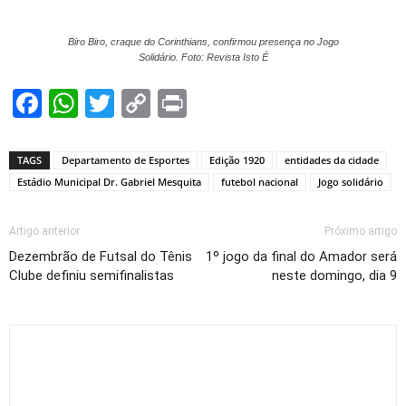
Biro Biro, craque do Corinthians, confirmou presença no Jogo
Solidário. Foto: Revista Isto É
Facebook
WhatsApp
Twitter
Copy
Print
Link
TAGS
Departamento de Esportes
Edição 1920
entidades da cidade
Estádio Municipal Dr. Gabriel Mesquita
futebol nacional
Jogo solidário
Artigo anterior
Próximo artigo
Dezembrão de Futsal do Tênis
1º jogo da final do Amador será
Clube definiu semifinalistas
neste domingo, dia 9