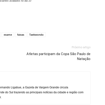
iciantes avaliados no dia 10
exame
faixas
Taekwondo
Próximo artigo
Atletas participam da Copa São Paulo de
Natação
rnando Ligabue, a Gazeta de Vargem Grande circula
 do Sul trazendo as principais notícias da cidade e região com
r.