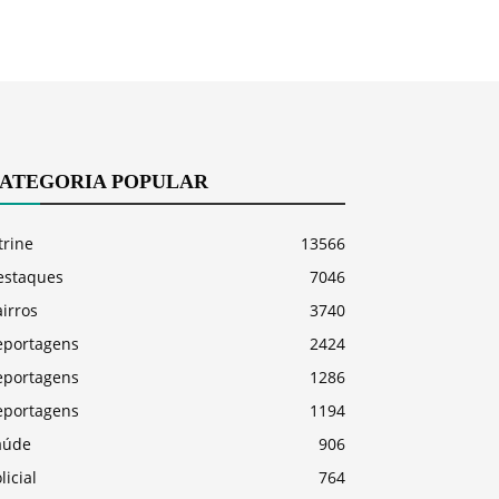
ATEGORIA POPULAR
trine
13566
estaques
7046
irros
3740
eportagens
2424
eportagens
1286
eportagens
1194
aúde
906
licial
764