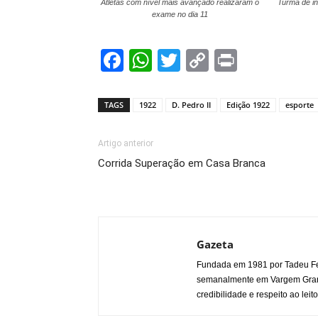
Atletas com nível mais avançado realizaram o
Turma de in
exame no dia 11
Facebook
WhatsApp
Twitter
Copy
Print
Link
TAGS
1922
D. Pedro II
Edição 1922
esporte
Artigo anterior
Corrida Superação em Casa Branca
Gazeta
Fundada em 1981 por Tadeu Fe
semanalmente em Vargem Grande
credibilidade e respeito ao leito