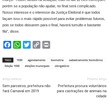
porém se a população não ajudar, no final será complicado.
Nosso interesse e o interesse da Justiça Eleitoral é que todos
façam isso o mais rápido possível para evitar problemas futuros,
pois se todos deixarem para o final, haverá tumulto e bastante
fila”, disse.
Facebook
WhatsApp
Twitter
Copy
Print
Link
TAGS
1930
agendamento
biometria
cadastramento biométrico
Edição 1930
eleições municipais
obrigatório
Artigo anterior
Próximo artigo
Sem parceiros, prefeitura não
Prefeitura procura voluntários
fará Carnaval em 2019
para castrações de animais na
cidade