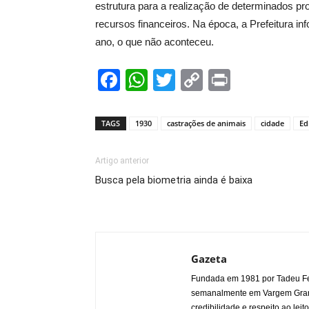
estrutura para a realização de determinados pr
recursos financeiros. Na época, a Prefeitura i
ano, o que não aconteceu.
Facebook
WhatsApp
Twitter
Copy
Print
Link
TAGS
1930
castrações de animais
cidade
Ed
Artigo anterior
Busca pela biometria ainda é baixa
Gazeta
Fundada em 1981 por Tadeu Fe
semanalmente em Vargem Grande
credibilidade e respeito ao leito