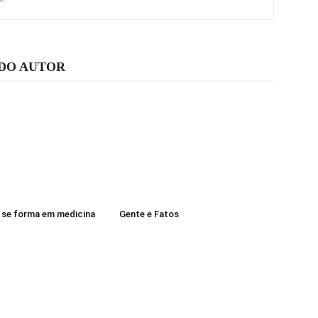
 DO AUTOR
l se forma em medicina
Gente e Fatos