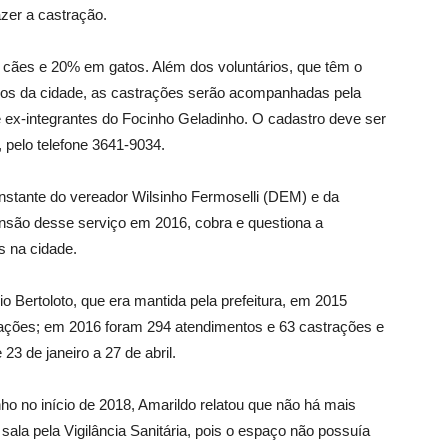
zer a castração.
 cães e 20% em gatos. Além dos voluntários, que têm o
irros da cidade, as castrações serão acompanhadas pela
x-integrantes do Focinho Geladinho. O cadastro deve ser
 pelo telefone 3641-9034.
nstante do vereador Wilsinho Fermoselli (DEM) e da
são desse serviço em 2016, cobra e questiona a
s na cidade.
io Bertoloto, que era mantida pela prefeitura, em 2015
rações; em 2016 foram 294 atendimentos e 63 castrações e
3 de janeiro a 27 de abril.
o no início de 2018, Amarildo relatou que não há mais
sala pela Vigilância Sanitária, pois o espaço não possuía