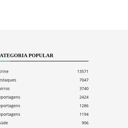
ATEGORIA POPULAR
trine
13571
estaques
7047
irros
3740
eportagens
2424
eportagens
1286
eportagens
1194
aúde
906