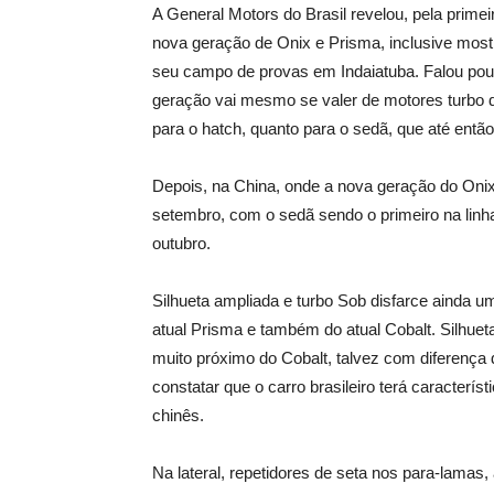
A General Motors do Brasil revelou, pela primei
nova geração de Onix e Prisma, inclusive mos
seu campo de provas em Indaiatuba. Falou pou
geração vai mesmo se valer de motores turbo de
para o hatch, quanto para o sedã, que até ent
Depois, na China, onde a nova geração do Onix
setembro, com o sedã sendo o primeiro na lin
outubro.
Silhueta ampliada e turbo Sob disfarce ainda u
atual Prisma e também do atual Cobalt. Silhuet
muito próximo do Cobalt, talvez com diferença 
constatar que o carro brasileiro terá caracterí
chinês.
Na lateral, repetidores de seta nos para-lamas