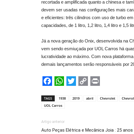
recortada e amplificada quanto a chinesa e tam
devem ser usadas nas configurações mais cara
e eficientes: três cilindros com uso de turbo em
capacidades, de 1 litro, 1,2 litro, 1,4 litro e 1,5 lit
Já a nova geração do Onix, desenvolvida na Ch
vem sendo esmiuçada por UOL Carros há quase 
lucratividade ao máximo. Com nova plataforma
demais lançamentos serão responsáveis por 20
Facebook
WhatsApp
Twitter
Copy
Print
Link
TAGS
1938
2019
abril
Chevrolet
Chevrol
UOL Carros
Artigo anterior
Auto Peças Elétrica e Mecânica Joia : 25 anos