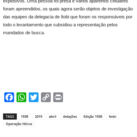
explosivos. Uma pessoa foi presa e vários aparelhos celulares
foram apreendidos, os quais agora serão objetos de investigação
das equipes da delegacia de Itobi que foram os responsáveis por
todo o levantamento que subsidiou a representação pelos
mandados de busca.
Facebook
WhatsApp
Twitter
Copy
Print
Link
TAGS
1938
2019
abril
delações
Edição 1938
Itobi
Operação Hórus