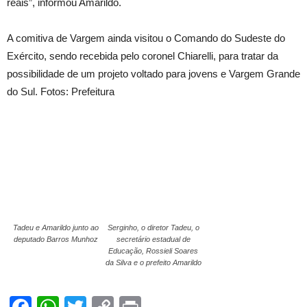
reais”, informou Amarildo.
A comitiva de Vargem ainda visitou o Comando do Sudeste do
Exército, sendo recebida pelo coronel Chiarelli, para tratar da
possibilidade de um projeto voltado para jovens e Vargem Grande
do Sul. Fotos: Prefeitura
Tadeu e Amarildo junto ao
Serginho, o diretor Tadeu, o
deputado Barros Munhoz
secretário estadual de
Educação, Rossieli Soares
da Silva e o prefeito Amarildo
Facebook
WhatsApp
Twitter
Copy
Print