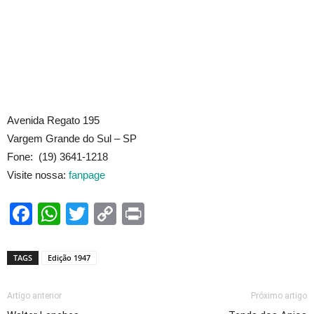
Avenida Regato 195
Vargem Grande do Sul – SP
Fone: (19) 3641-1218
Visite nossa:
fanpage
Facebook
WhatsApp
Twitter
Copy
Print
Link
TAGS
Edição 1947
Artigo anterior
Próximo artigo