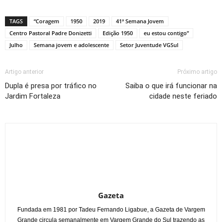
Link
TAGS
“Coragem
1950
2019
41ª Semana Jovem
Centro Pastoral Padre Donizetti
Edição 1950
eu estou contigo”
Julho
Semana jovem e adolescente
Setor Juventude VGSul
Artigo anterior
Próximo artigo
Dupla é presa por tráfico no
Saiba o que irá funcionar na
Jardim Fortaleza
cidade neste feriado
Gazeta
Fundada em 1981 por Tadeu Fernando Ligabue, a Gazeta de Vargem
Grande circula semanalmente em Vargem Grande do Sul trazendo as