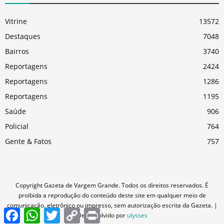
Vitrine
13572
Destaques
7048
Bairros
3740
Reportagens
2424
Reportagens
1286
Reportagens
1195
Saúde
906
Policial
764
Gente & Fatos
757
Copyright Gazeta de Vargem Grande. Todos os direitos reservados. É
proibida a reprodução do conteúdo deste site em qualquer meio de
comunicação, eletrônico ou impresso, sem autorização escrita da Gazeta. |
Facebook
WhatsApp
Twitter
Copy
Print
Desenvolvido por
ulysses
Link