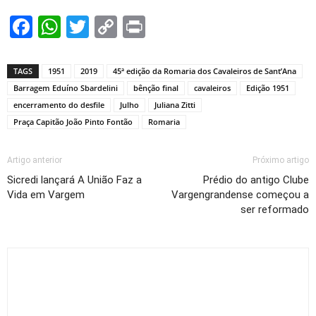
Facebook
WhatsApp
Twitter
Copy
Print
Link
TAGS
1951
2019
45ª edição da Romaria dos Cavaleiros de Sant’Ana
Barragem Eduíno Sbardelini
bênção final
cavaleiros
Edição 1951
encerramento do desfile
Julho
Juliana Zitti
Praça Capitão João Pinto Fontão
Romaria
Artigo anterior
Próximo artigo
Sicredi lançará A União Faz a
Prédio do antigo Clube
Vida em Vargem
Vargengrandense começou a
ser reformado