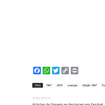
Facebook
WhatsApp
Twitter
Copy
Print
Link
TAGS
1967
2019
crianças
Edição 1967
Fu
Artigo anterior
Artistas de Vargem se destacam em Festival