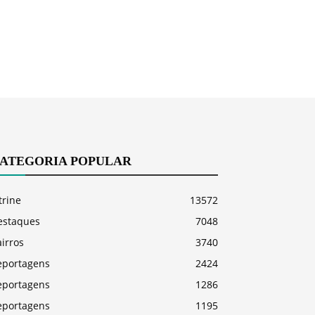
ATEGORIA POPULAR
trine
13572
estaques
7048
irros
3740
eportagens
2424
eportagens
1286
eportagens
1195