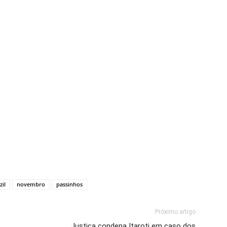
zil
novembro
passinhos
Próximo artigo
Justiça condena Itaroti em caso dos