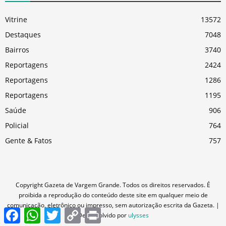
Vitrine
13572
Destaques
7048
Bairros
3740
Reportagens
2424
Reportagens
1286
Reportagens
1195
Saúde
906
Policial
764
Gente & Fatos
757
Copyright Gazeta de Vargem Grande. Todos os direitos reservados. É
proibida a reprodução do conteúdo deste site em qualquer meio de
comunicação, eletrônico ou impresso, sem autorização escrita da Gazeta. |
Facebook
WhatsApp
Twitter
Copy
Print
Desenvolvido por
ulysses
Link