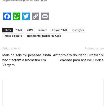
Serginho também pode ser uma opção
Facebook
WhatsApp
Twitter
Copy
Print
Link
TAGS
1970
2019
câmara
Edição 1970
inscrições
mesa diretora
Regimento Interno da Casa
Artigo anterior
Próximo artigo
Mais de seis mil pessoas ainda
Anteprojeto do Plano Diretor foi
não fizeram a biometria em
enviado para análise jurídica
Vargem