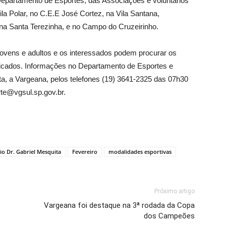
Departamento de Esportes, das Associações e voluntários
ila Polar, no C.E.E José Cortez, na Vila Santana,
 na Santa Terezinha, e no Campo do Cruzeirinho.
ovens e adultos e os interessados podem procurar os
dicados. Informações no Departamento de Esportes e
ita, a Vargeana, pelos telefones (19) 3641-2325 das 07h30
rte@vgsul.sp.gov.br.
io Dr. Gabriel Mesquita
Fevereiro
modalidades esportivas
Próximo artigo
Vargeana foi destaque na 3ª rodada da Copa
dos Campeões