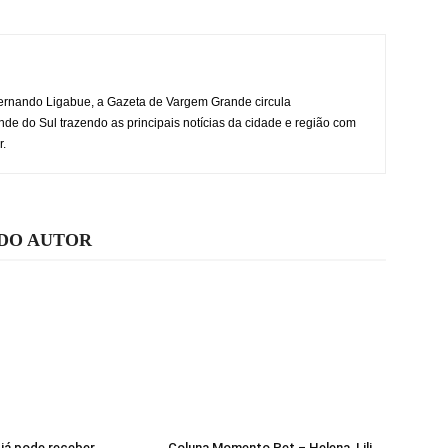
rnando Ligabue, a Gazeta de Vargem Grande circula
 do Sul trazendo as principais notícias da cidade e região com
r.
 DO AUTOR
 já pode receber
Coluna Momento Pet – Helena, Lili,