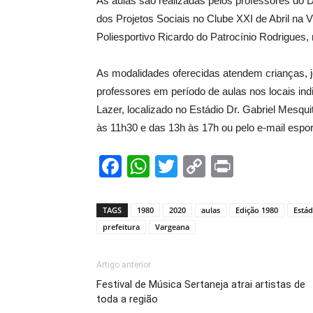
As aulas são realizadas pelos professores do 
dos Projetos Sociais no Clube XXI de Abril na V
Poliesportivo Ricardo do Patrocínio Rodrigues,
As modalidades oferecidas atendem crianças, j
professores em período de aulas nos locais in
Lazer, localizado no Estádio Dr. Gabriel Mesqu
às 11h30 e das 13h às 17h ou pelo e-mail espo
Facebook
WhatsApp
Twitter
Copy
Print
Link
TAGS
1980
2020
aulas
Edição 1980
Estád
prefeitura
Vargeana
Artigo anterior
Festival de Música Sertaneja atrai artistas de
toda a região