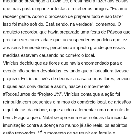
medida de prevenção à Covid-19, o restringiu a fazer das coisas
que mais gosta: organizar festas e receber os amigos. “Eu amo
receber gente. Adoro o processo de preparar tudo e não fazer
isso foi muito sofrido. Está sendo, na verdade”, comentou. O
arquiteto recordou que havia preparado uma festa de Páscoa que
precisou ser cancelada e que, ao suspender os pedidos que fez
aos seus fornecedores, percebeu o impacto grande que essas
medidas estavam causando no comércio local.
Vinícius decidiu que as flores que havia encomendado para o
evento não seriam devolvidas, evitando que a floricultura tivesse
prejuízo. Então ao invés de decorar a casa com as flores, enviou
buquês aos convidados e assim, nasceu o movimento
#TodosJuntos do “Projeto 1%”. Vinícius conta que a ação foi
retribuída com presentes e mimos do comércio local, de artesãos
e quituteiras da cidade, o que ajudou a fomentar uma corrente do
bem. E agora que o Natal se aproxima e as notícias do início da
imunização contra a doença no mundo já são reais, os espíritos
estão renovados. “É o momento de se reunir em família e