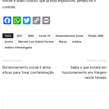
Recife e Mato Grosso, que já está impossível, perdeu-se o
controle.
Facebook
WhatsApp
Twitter
Copy
Print
Link
TAGS
2021
2040
Covid-19
distanciamento social
Edição 2040
jovens
Marcelo Luiz Galotti Pereira
Março
médico
médico infectologista
Artigo anterior
Próximo artigo
Distanciamento social é arma
Saiba o que estará em
eficaz para frear contaminação
funcionamento em Vargem
neste feriado