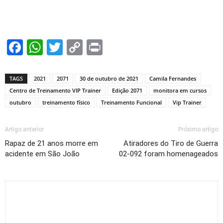
Facebook
WhatsApp
Twitter
Copy
Print
Link
TAGS
2021
2071
30 de outubro de 2021
Camila Fernandes
Centro de Treinamento VIP Trainer
Edição 2071
monitora em cursos
outubro
treinamento físico
Treinamento Funcional
Vip Trainer
Artigo anterior
Próximo artigo
Rapaz de 21 anos morre em
Atiradores do Tiro de Guerra
acidente em São João
02-092 foram homenageados