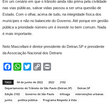
Em um cenário em que o trânsito ainda não prima pela civilidade
nas vias públicas, salvar vidas passou a ser uma questão de
Estado. Com o olhar, acima de tudo, na integridade física dos
munícipes e não no balancete do Governo. Até porque em gestão
pública a prioridade número um é investir no bem comum. Nada
é mais importante.
Neto Mascellani é diretor-presidente do Detran.SP e presidente
da Associação Nacional dos Detrans
Facebook
WhatsApp
Twitter
Copy
Print
Link
TAGS
04 de junho de 2022
2022
2102
Departamento de Trânsito de São Paulo (Detran.SP)
Detran.SP
Edição 2102
Governo de São Paulo
Infosiga
intervenções urbanas
junho
política pública
Programa Respeito à Vida