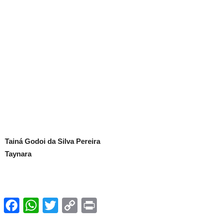
Tainá Godoi da Silva Pereira
Taynara
Facebook
WhatsApp
Twitter
Copy
Print
Link