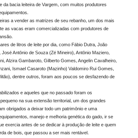
te da bacia leiteira de Vargem, com muitos produtores
 equipamentos.
meiras a vender as matrizes de seu rebanho, um dos mais
nte as vacas eram comercializadas com produtores de
ansão.
res de litros de leite por dia, como Fábio Dutra, João
, José Antônio de Souza (Zé Mineiro), Antônio Maziero,
ini, Alzira Gambaroto, Gilberto Gomes, Angelin Cavalheiro,
anzani, Ismael Casaroto (Mazinho) Valdomiro Rui Gomes,
rlitão), dentre outros, foram aos poucos se desfazendo de
bilizados e aqueles que no passado foram os
 pequeno na sua extensão territorial, um dos grandes
ram obrigados a deixar todo um patrimônio e uma
equipamentos, manejo e melhoria genética do gado, ir se
que exercia antes de se dedicar à produção de leite e quem
rda de bois, que passou a ser mais rentável.