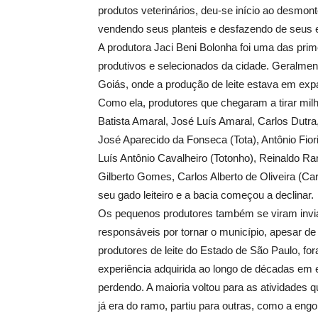
produtos veterinários, deu-se início ao desmon
vendendo seus planteis e desfazendo de seus
A produtora Jaci Beni Bolonha foi uma das pri
produtivos e selecionados da cidade. Geralme
Goiás, onde a produção de leite estava em exp
Como ela, produtores que chegaram a tirar milha
Batista Amaral, José Luís Amaral, Carlos Dutra
José Aparecido da Fonseca (Tota), Antônio Fior
Luís Antônio Cavalheiro (Totonho), Reinaldo R
Gilberto Gomes, Carlos Alberto de Oliveira (Ca
seu gado leiteiro e a bacia começou a declinar.
Os pequenos produtores também se viram invia
responsáveis por tornar o município, apesar de
produtores de leite do Estado de São Paulo, fo
experiência adquirida ao longo de décadas em 
perdendo. A maioria voltou para as atividades 
já era do ramo, partiu para outras, como a engo