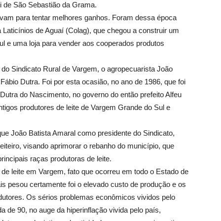
ni de São Sebastião da Grama.
tavam para tentar melhores ganhos. Foram dessa época
a Laticínios de Aguaí (Colag), que chegou a construir um
l e uma loja para vender aos cooperados produtos
 do Sindicato Rural de Vargem, o agropecuarista João
bio Dutra. Foi por esta ocasião, no ano de 1986, que foi
Dutra do Nascimento, no governo do então prefeito Alfeu
tigos produtores de leite de Vargem Grande do Sul e
que João Batista Amaral como presidente do Sindicato,
leiteiro, visando aprimorar o rebanho do município, que
incipais raças produtoras de leite.
 de leite em Vargem, fato que ocorreu em todo o Estado de
s pesou certamente foi o elevado custo de produção e os
dutores. Os sérios problemas econômicos vividos pelo
da de 90, no auge da hiperinflação vivida pelo país,